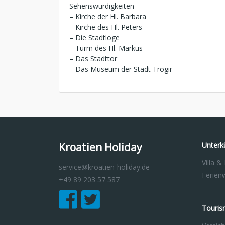
Sehenswürdigkeiten
– Kirche der Hl. Barbara
– Kirche des Hl. Peters
– Die Stadtloge
– Turm des Hl. Markus
– Das Stadttor
– Das Museum der Stadt Trogir
Kroatien Holiday
Unterk
Villa &
service@kroatien-holiday.de
Ferie
+49 89 203 57 587
Touris