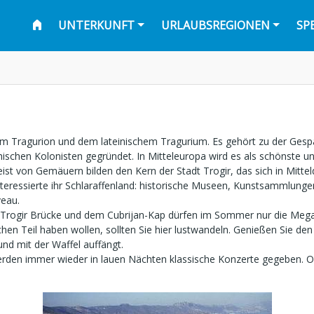
UNTERKUNFT
URLAUBSREGIONEN
SP
m Tragurion und dem lateinischem Tragurium. Es gehört zu der Gespa
chischen Kolonisten gegründet. In Mitteleuropa wird es als schönste
ist von Gemäuern bilden den Kern der Stadt Trogir, das sich in Mitte
nteressierte ihr Schlaraffenland: historische Museen, Kunstsammlun
eau.
rogir Brücke und dem Cubrijan-Kap dürfen im Sommer nur die Mega-
en Teil haben wollen, sollten Sie hier lustwandeln. Genießen Sie de
und mit der Waffel auffängt.
werden immer wieder in lauen Nächten klassische Konzerte gegeben. 