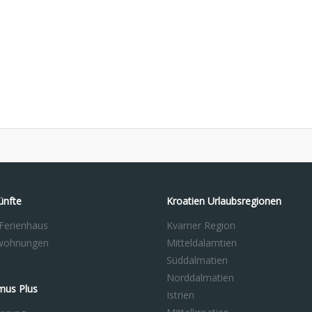
ünfte
Kroatien Urlaubsregionen
 Ferienhaus
Kvarner Region
nwohnungen
Mitteldalamtien
Süddalmatien
Norddalmatien
mus Plus
Istrien