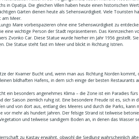
in Opatija. Die gleichen Villen haben heute einen historischen Wer
chtigen Gärten dienen heute als Sehenswürdigkeit. Viele Touristen ha
ht am Meer.
o Mare vorbeispazieren ohne eine Sehenswürdigkeit zu entdecken. E
die eine wichtige Person der Stadt repräsentieren. Das Kennzeichen 
rs Zvonko Car. Diese Statue wurde hierher im Jahr 1956 gestellt. Sie
. Die Statue steht fast im Meer und blickt in Richtung Istrien.
 Spitze der Kvarner Bucht und, wenn man aus Richtung Norden kommt, d
kleinen bildhaften Hafens, in dem sich einige der besten Restaurants
ht ein besonders angenehmes Klima – die Zone ist ein Paradies fürs W
nd der Saison ziemlich ruhig ist. Eine besondere Freude ist es, sich i
en und von dort aus, entlang des Meeres und durch die Parks, kann 
wie vor mehr als hundert Jahren. Der felsige Strand ist teilweise bet
Vegetation und teilweise sandigem Boden an, in denen das Wasser sei
errschaft zu Kastav erwähnt, obwohl die Siedlung wahrscheinlich älter 