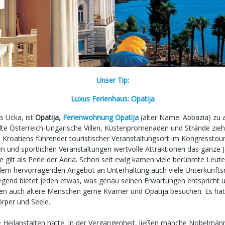
Unser Tip:
Luxus Ferienhaus: Opatija
s Ucka, ist
Opatija,
Ferienwohnung Opatija
(alter Name: Abbazia) zu a
alte Österreich-Ungarische Villen, Küstenpromenaden und Strände zie
t Kroatiens führender touristischer Veranstaltungsort im Kongresstouri
n und sportlichen Veranstaltungen wertvolle Attraktionen das ganze J
ie gilt als Perle der Adria. Schon seit ewig kamen viele berühmte Leute
n dem hervorragenden Angebot an Unterhaltung auch viele Unterkunft
gend bietet jeden etwas, was genau seinen Erwartungen entspricht und
hen auch ältere Menschen gerne Kvarner und Opatija besuchen. Es hat 
örper und Seele.
ie Heilanstalten hatte. In der Vergangenheit, ließen manche Nobelmänn