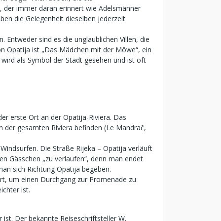
t, der immer daran erinnert wie Adelsmänner
ben die Gelegenheit dieselben jederzeit
ntweder sind es die unglaublichen Villen, die
von Opatija ist „Das Mädchen mit der Möwe“, ein
 wird als Symbol der Stadt gesehen und ist oft
er erste Ort an der Opatija-Riviera. Das
 an der gesamten Riviera befinden (Le Mandrač,
indsurfen. Die Straße Rijeka – Opatija verläuft
n den Gässchen „zu verlaufen“, denn man endet
man sich Richtung Opatija begeben.
oniert, um einen Durchgang zur Promenade zu
chter ist.
ist. Der bekannte Reiseschriftsteller W.