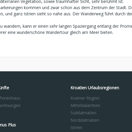
iterranen Vegetation, sowie traumhafter Sicht, sehr berühmt ist.
arkeirungen kommen und zwar schon aus dem Zentrum der Stadt. Der
en, und ganz Istrien sieht so nahe aus. Der Wanderweg führt durch d
 zu wandern, kann er einen sehr langen Spaziergang entlang der Pr
erer eine wunderschöne Wandertour gleich am Meer bieten.
ünfte
Kroatien Urlaubsregionen
 Ferienhaus
Kvarner Region
nwohnungen
Mitteldalamtien
Süddalmatien
Norddalmatien
mus Plus
Istrien