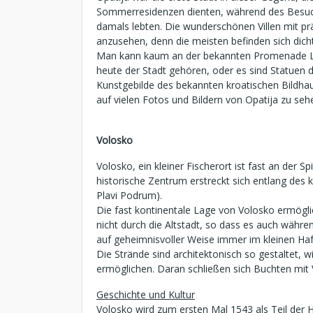
Sommerresidenzen dienten, während des Besuchs 
damals lebten. Die wunderschönen Villen mit prä
anzusehen, denn die meisten befinden sich dic
Man kann kaum an der bekannten Promenade Lung
heute der Stadt gehören, oder es sind Statuen 
Kunstgebilde des bekannten kroatischen Bildhaue
auf vielen Fotos und Bildern von Opatija zu sehen
Volosko
Volosko, ein kleiner Fischerort ist fast an der
historische Zentrum erstreckt sich entlang des 
Plavi Podrum).
Die fast kontinentale Lage von Volosko ermöglic
nicht durch die Altstadt, so dass es auch währe
auf geheimnisvoller Weise immer im kleinen Haf
Die Strände sind architektonisch so gestaltet, 
ermöglichen. Daran schließen sich Buchten mit 
Geschichte und Kultur
Volosko wird zum ersten Mal 1543 als Teil der H