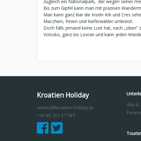
zugleich ein Nationalpark, der wegen seiner med
Bis zum Gipfel kann man mit präzisen Wanderm
Man kann ganz klar die Inseln Krk und Cres seh
Macchien, Pinien und Kieferwälder umkreist.
Doch falls jemand keine Lust hat, nach „oben“
Volosko, ganz bis Lovran und kann jeden Wand
Kroatien Holiday
Unterk
Villa &
service@kroatien-holiday.de
Ferie
+49 89 203 57 587
Touris