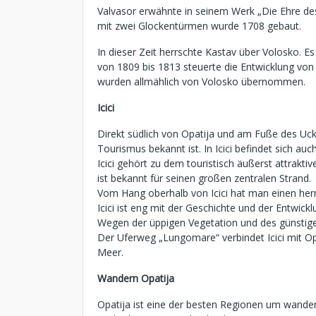
Valvasor erwähnte in seinem Werk „Die Ehre des
mit zwei Glockentürmen wurde 1708 gebaut.
In dieser Zeit herrschte Kastav über Volosko. E
von 1809 bis 1813 steuerte die Entwicklung von 
wurden allmählich von Volosko übernommen.
Icici
Direkt südlich von Opatija und am Fuße des Ucka-
Tourismus bekannt ist. In Icici befindet sich auc
Icici gehört zu dem touristisch äußerst attraktiv
ist bekannt für seinen großen zentralen Strand.
Vom Hang oberhalb von Icici hat man einen herr
Icici ist eng mit der Geschichte und der Entwic
Wegen der üppigen Vegetation und des günstigen
Der Uferweg „Lungomare“ verbindet Icici mit Op
Meer.
Wandern Opatija
Opatija ist eine der besten Regionen um wandern