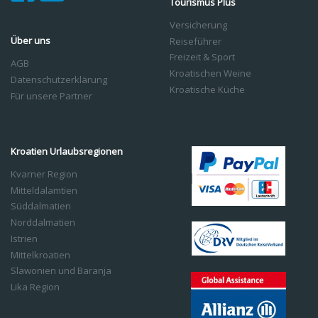
Tourismus Plus
Versicherung
Über uns
Reiseführer
Freizeit & Sport
AGB
Kroatischen Weine
Datenschutzerklärung
Kroatische Küche
Für unsere Partner
Kroatien Urlaubsregionen
Kvarner Region
Mitteldalamtien
Süddalmatien
Norddalmatien
Istrien
Mittelkroatien
Slawonien und Baranja
Lika Region