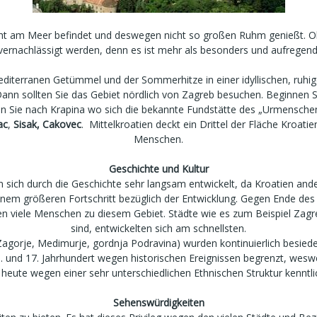
 nicht am Meer befindet und deswegen nicht so großen Ruhm genießt. Ob
vernachlässigt werden, denn es ist mehr als besonders und aufregend
diterranen Getümmel und der Sommerhitze in einer idyllischen, ruhig
nn sollten Sie das Gebiet nördlich von Zagreb besuchen. Beginnen S
en Sie nach Krapina wo sich die bekannte Fundstätte des „Urmenschen
ac
,
Sisak,
Cakovec
. Mittelkroatien deckt ein Drittel der Fläche Kroat
Menschen.
Geschichte und Kultur
ben sich durch die Geschichte sehr langsam entwickelt, da Kroatien a
inem größeren Fortschritt bezüglich der Entwicklung. Gegen Ende des 
 viele Menschen zu diesem Gebiet. Städte wie es zum Beispiel Zagreb
sind, entwickelten sich am schnellsten.
Zagorje, Medimurje, gordnja Podravina) wurden kontinuierlich besiedel
6. und 17. Jahrhundert wegen historischen Ereignissen begrenzt, we
heute wegen einer sehr unterschiedlichen Ethnischen Struktur kenntlic
Sehenswürdigkeiten