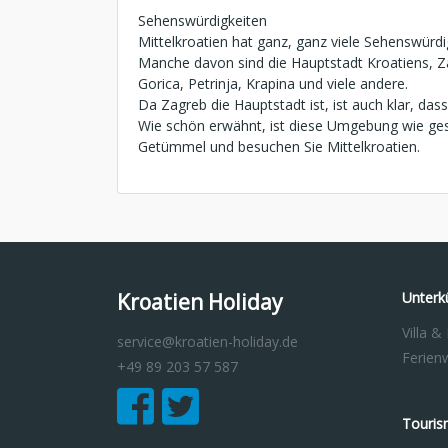
Sehenswürdigkeiten
Mittelkroatien hat ganz, ganz viele Sehenswürdig
Manche davon sind die Hauptstadt Kroatiens, Zag
Gorica, Petrinja, Krapina und viele andere.
Da Zagreb die Hauptstadt ist, ist auch klar, da
Wie schön erwähnt, ist diese Umgebung wie ges
Getümmel und besuchen Sie Mittelkroatien.
Kroatien Holiday
Unterk
Villa &
service@kroatien-holiday.de
Ferie
+49 89 203 57 587
Touris