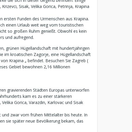
rke die sich in dieser Gegend befinden. Einige
rizevci, Sisak, Velika Gorica, Petrinja, Krapina
n den ersten Funden des Urmenschen aus Krapina.
ch einen Urlaub weit weg vom touristischen
nicht so großen Ruhm genießt. Obwohl es kein
ers und aufregend.
en, grünen Hügellandschaft mit hundertjährigen
e im kroatischen Zagorje, eine Hügellandschaft
von Krapina „ befindet. Besuchen Sie Zagreb (
Dieses Gebiet bewohnen 2,16 Millionen
deren gravierenden Städten Europas unterworfen
ahrhunderts kam es zu einer stärkeren
Velika Gorica, Varazdin, Karlovac und Sisak
 und zwar vom frühen Mittelalter bis heute. In
egen sie später neue Bevölkerung bekam, das