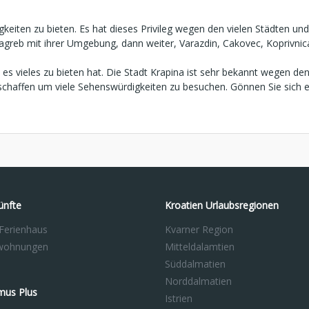
keiten zu bieten. Es hat dieses Privileg wegen den vielen Städten und
reb mit ihrer Umgebung, dann weiter, Varazdin, Cakovec, Koprivnica, B
ss es vieles zu bieten hat. Die Stadt Krapina ist sehr bekannt wegen 
chaffen um viele Sehenswürdigkeiten zu besuchen. Gönnen Sie sich e
ünfte
Kroatien Urlaubsregionen
 Ferienhaus
Kvarner Region
nwohnungen
Mitteldalamtien
Süddalmatien
Norddalmatien
mus Plus
Istrien