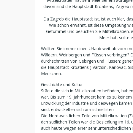
Mittelkroatien hat sehr viele Sehenswürdigkei
davon sind die Hauptstadt Kroatiens, Zagreb mit
Da Zagreb die Hauptstadt ist, ist auch klar, d
Wie schön erwähnt, ist diese Umgebung wie
Getümmel und besuchen Sie Mittelkroatien. i
Meer hat, sollte 
Wollten Sie immer einen Urlaub weit ab vom med
Wäldern, Weinbergen und Flüssen verbringen? Da
durchschnitten von Gebirgen und Flüssen; gehen
die Hauptstadt Kroatiens ) Varzdin, Karlovac, S
Menschen.
Geschichte und Kultur
Städte die sich in Mittelkroatien befinden, hab
war. Bis zum 19. Jahrhundert kam es zu keinem 
Entwicklung der Industrie und deswegen kamen v
sind, entwickelten sich am schnellsten.
Die Nord-westlichen Teile von Mittelkroatien (Z
den südlichen Teilen war die Besiedlung im 16.
auch heute wegen einer sehr unterschiedlichen Et