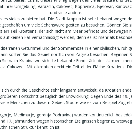
ten zu bieten. Es hat dieses Privileg wegen den vielen Städte und Bezi
 ihrer Umgebung, Varazdin, Cakovec, Koprivnica, Bjelovar, Karlovac, K
und viele andere.
ass es vieles zu bieten hat. Die Stadt Krapina ist sehr bekannt wege
 geschaffen um viele Sehenswürdigkeiten zu besuchen. Gönnen Sie si
st ein Teil Kroatiens, der sich nicht am Meer befindet und deswegen 
es auf keinen Fall vernachlässigt werden, denn es ist mehr als besond
iterranen Getümmel und der Sommerhitze in einer idyllischen, ruhig
nn sollten Sie das Gebiet nördlich von Zagreb besuchen. Beginnen Si
 Sie nach Krapina wo sich die bekannte Fundstätte des „Urmenschen 
isak, Cakovec. Mittelkroatien deckt ein Drittel der Fläche Kroatiens. 
en sich durch die Geschichte sehr langsam entwickelt, da Kroatien an
größeren Fortschritt bezüglich der Entwicklung. Gegen Ende des 19. J
iele Menschen zu diesem Gebiet. Städte wie es zum Beispiel Zagreb, 
agorje, Medimurje, gordnja Podravina) wurden kontinuierlich besiedelt
 und 17. Jahrhundert wegen historischen Ereignissen begrenzt, wesw
hnischen Struktur kenntlich ist.