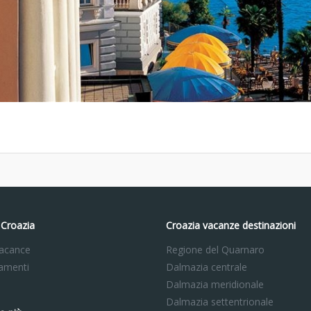
 Croazia
Croazia vacanze destinazioni
acance
Regione del Quarnaro
amenti
Dalmazia centrale
Dalmazia meridionale
Dalmazia settentrionale