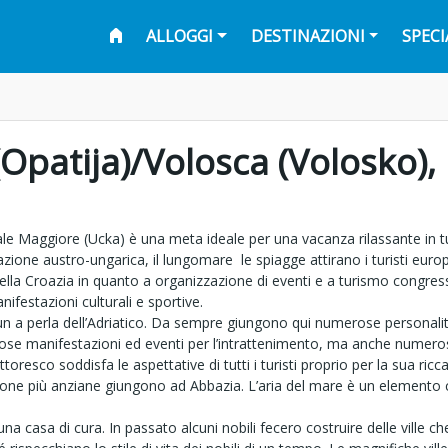
ALLOGGI
DESTINAZIONI
SPECI
(Opatija)/Volosca (Volosko), 
le Maggiore (Ucka) è una meta ideale per una vacanza rilassante in tutt
nazione austro-ungarica, il lungomare le spiagge attirano i turisti euro
della Croazia in quanto a organizzazione di eventi e a turismo congress
ifestazioni culturali e sportive.
è un a perla dell’Adriatico. Da sempre giungono qui numerose persona
ose manifestazioni ed eventi per l’intrattenimento, ma anche numeros
oresco soddisfa le aspettative di tutti i turisti proprio per la sua ricca
ersone più anziane giungono ad Abbazia. L’aria del mare è un elemento c
a casa di cura. In passato alcuni nobili fecero costruire delle ville ch