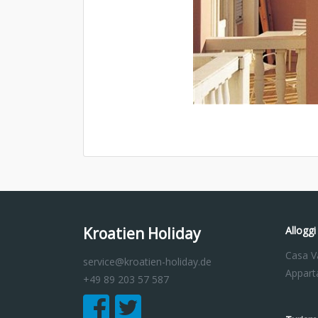
Kroatien Holiday
Alloggi
Casa V
service@kroatien-holiday.de
Appart
+49 89 203 57 587