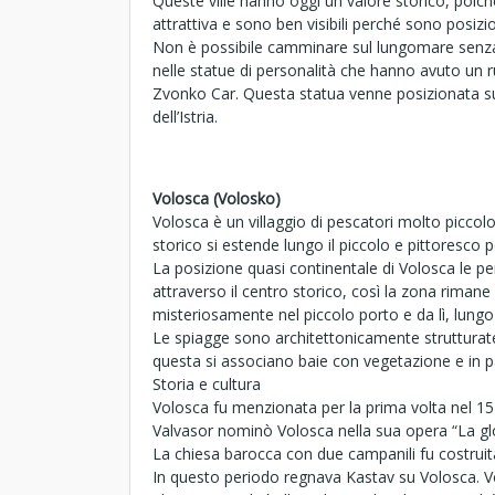
Queste ville hanno oggi un valore storico, poiché
attrattiva e sono ben visibili perché sono posizi
Non è possibile camminare sul lungomare senza sc
nelle statue di personalità che hanno avuto un r
Zvonko Car. Questa statua venne posizionata sul
dell’Istria.
Volosca (Volosko)
Volosca è un villaggio di pescatori molto piccolo 
storico si estende lungo il piccolo e pittoresco p
La posizione quasi continentale di Volosca le p
attraverso il centro storico, così la zona rimane
misteriosamente nel piccolo porto e da lì, lungo 
Le spiagge sono architettonicamente strutturate 
questa si associano baie con vegetazione e in pa
Storia e cultura
Volosca fu menzionata per la prima volta nel 154
Valvasor nominò Volosca nella sua opera “La gl
La chiesa barocca con due campanili fu costruit
In questo periodo regnava Kastav su Volosca. V