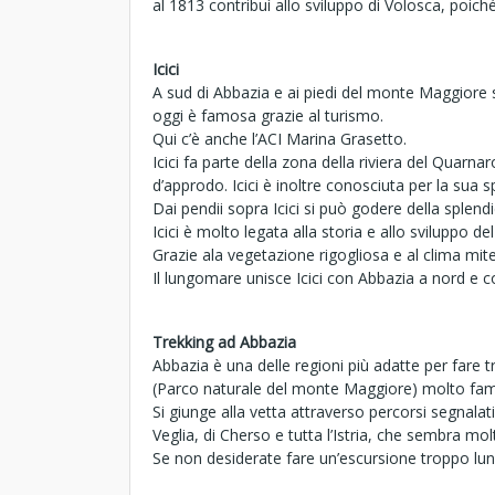
al 1813 contribuì allo sviluppo di Volosca, poic
Icici
A sud di Abbazia e ai piedi del monte Maggiore si
oggi è famosa grazie al turismo.
Qui c’è anche l’ACI Marina Grasetto.
Icici fa parte della zona della riviera del Quarnar
d’approdo. Icici è inoltre conosciuta per la sua 
Dai pendii sopra Icici si può godere della splend
Icici è molto legata alla storia e allo sviluppo de
Grazie ala vegetazione rigogliosa e al clima mite
Il lungomare unisce Icici con Abbazia a nord e 
Trekking ad Abbazia
Abbazia è una delle regioni più adatte per fare 
(Parco naturale del monte Maggiore) molto famo
Si giunge alla vetta attraverso percorsi segnalati 
Veglia, di Cherso e tutta l’Istria, che sembra mol
Se non desiderate fare un’escursione troppo lung