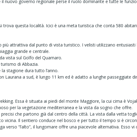
hé il nuovo governo regionale perse il ruolo dominante e tutte le funzi
 trova questa località. Icici è una meta turistica che conta 580 abitant
o più attrattiva dal punto di vista turistico. I velisti utilizzano entusi
spiaggia grande e centrale.
ida vista sul Golfo del Quarnaro.
l turismo di Abbazia.
 la stagione dura tutto l’anno.
con Laurana a sud, è lungo 11 km ed è adatto a lunghe passeggiate d
trekking. Essa è situata ai piedi del monte Maggiore, la cui cima è Vo
so per la vegetazione mediterranea e la vista da sogno che offre.
precisi che partono già dal centro della città. La vista dalla vetta toglie
to vicina. Il sentiero conduce nel bosco e per tutto il tempo si è circon
a verso “l’alto”, il lungomare offre una piacevole alternativa. Esso v