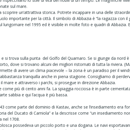
 rispecchiano lo stile di vita dei nobili di un tempo. Le magnifiche vill
onate sul mare.
oprire un’attrattiva storica. Potrete incappare in una delle straordin
uolo importante per la città. Il simbolo di Abbazia è “la ragazza con 
 lungomare nel 1995 ed è visibile in molte foto e quadri di Abbazia. E
e si trova sulla punta del Golfo del Quarnaro. Se si giunge da nord è la
orto, dove si trovano alcuni dei migliori ristornati di tutta la riviera. 
ermette di avere un clima piacevole – la zona è un paradiso per il win
 abbastanza tranquilla anche in piena stagione. Consigliamo di perdervi
il mare e attraverso i parchi, si prosegue in direzione Abbazia.
come più di cento anni fa. La spiaggia rocciosa è in parte cementata p
rte sabbia e qui l’acqua è più bassa.
3 come parte del dominio di Kastav, anche se l’insediamento era forse
oria del Ducato di Carniola” e la descrisse come “un insediamento no
a nel 1708.
olosca possedeva un piccolo porto e una dogana. Le navi esportavano