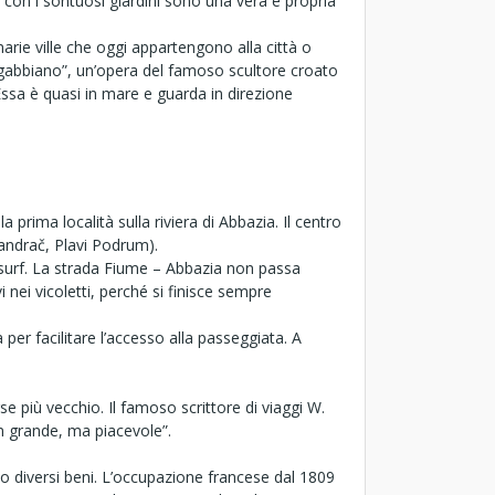
e con i sontuosi giardini sono una vera e propria
arie ville che oggi appartengono alla città o
il gabbiano”, un’opera del famoso scultore croato
ssa è quasi in mare e guarda in direzione
 prima località sulla riviera di Abbazia. Il centro
(Mandrač, Plavi Podrum).
dsurf. La strada Fiume – Abbazia non passa
 nei vicoletti, perché si finisce sempre
er facilitare l’accesso alla passeggiata. A
 più vecchio. Il famoso scrittore di viaggi W.
n grande, ma piacevole”.
 diversi beni. L’occupazione francese dal 1809